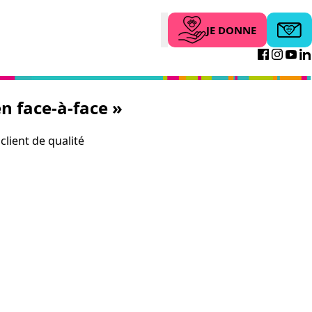
JE DONNE
Abonne
Search
Facebo
Inst
Yo
n face-à-face »
client de qualité