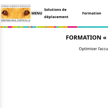
Solutions de
MENU
Formation
déplacement
FORMATION « Ré
L’association
Nous 
Optimiser l’accu
Qui sommes-nous ?
Faire 
Nos partenaires
Legs e
Nos centres
Organi
Parrai
Actualités
Deveni
Nos remises
Deven
Nos dernières actus
Agenda
Le magazine du donateur
Tout s