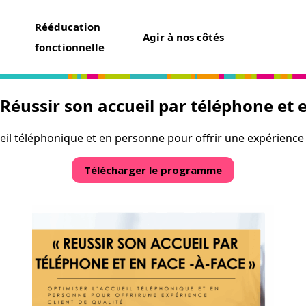
Rééducation
Agir à nos côtés
fonctionnelle
ussir son accueil par téléphone et e
aider
eil téléphonique et en personne pour offrir une expérience 
un don
Télécharger le programme
t assurance vie
ser une collecte
ner un futur chien guide
r famille d’accueil
ir bénévole
avoir