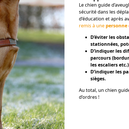
Le chien guide d’aveug
laçables, la série
sécurité dans les dépl
d’éducation et après av
remis à une
personne d
contacter
D’éviter les obst
stationnées, pot
D’indiquer les di
parcours (bordure
les escaliers etc.)
D’indiquer les pa
sièges.
Au total, un chien gui
d’ordres !