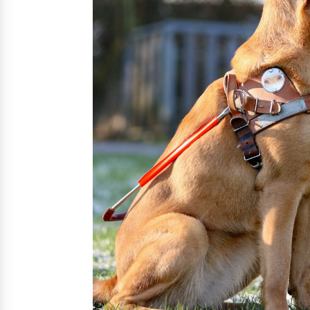
Nos solutions
Irremp
Le chien guide d’aveugle
La canne blanche électronique
Le Bemob
Nous 
Formation & Rééducation fonctionnelle
Formation
Rééducation fonctionnelle