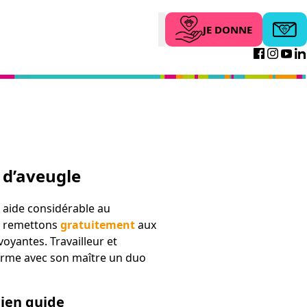
JE DONNE
Abonne
Search
Facebo
Inst
Yo
 d’aveugle
 aide considérable au
s remettons
gratuitement
aux
yantes. Travailleur et
orme avec son maître un duo
hien guide