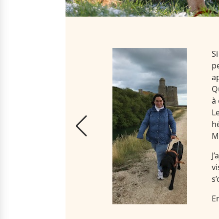
S
p
a
Q
à
L
h
M
J
v
s
E