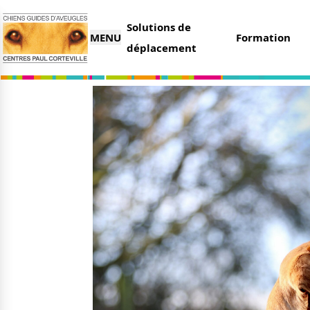
Solutions de
MENU
Formation
déplacement
L’association
Nous 
Qui sommes-nous ?
Faire 
Nos partenaires
Legs e
Nos centres
Organi
Parrai
Actualités
Deveni
Nos remises
Deven
Nos dernières actus
Agenda
Le magazine du donateur
Tout s