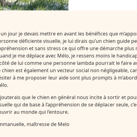
i un jour je devais mettre en avant les bénéfices que m’app
ersonne déficiente visuelle, je lui dirais qu’un chien guide 
ppréhension et sans stress ce qui offre une démarche plus na
uand je me déplace avec Mélo, je ressens moins le handicap,
 côté de lui comme une personne lambda pourrait le faire 
e chien est également un vecteur social non négligeable, ca
ésiter à me proposer leur aide sont plus prompts à m’aborde
élo.
’ajouterais que le chien en général nous incite à sortir et p
isuelle qui de base à l’appréhension de se déplacer seule, c’e
’ouvrir au monde qui l’entoure.
mmanuelle, maîtresse de Melo