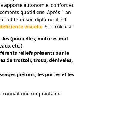
le apporte autonomie, confort et
acements quotidiens. Après 1 an
oir obtenu son diplôme, il est
éficiente visuelle
. Son rôle est :
acles (poubelles, voitures mal
eaux etc.)
fférents reliefs présents sur le
s de trottoir, trous, dénivelés,
ssages piétons, les portes et les
de connaît une cinquantaine