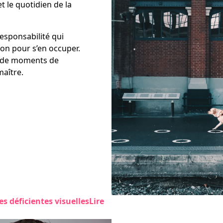
t le quotidien de la
responsabilité qui
ion pour s’en occuper.
n de moments de
maître.
s déficientes visuelles
Lire