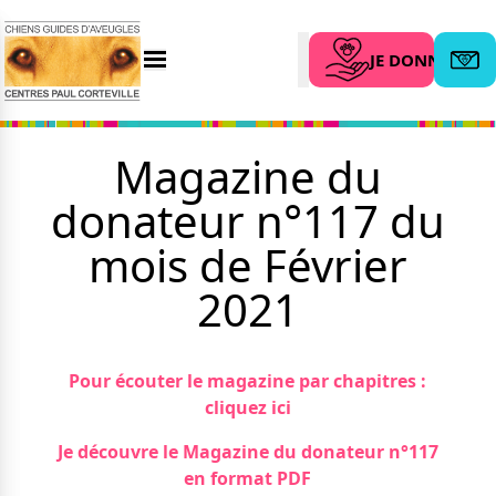
JE DONNE
Menu
Abonn
Search
Magazine du
donateur n°117 du
L’association
Nous aider
Qui sommes-nous ?
mois de Février
Faire un don
Nos partenaires
Legs et assurance vie
2021
Nos centres
Organiser une
collecte
Actualités
Parrainer un futur
Nos remises
Pour écouter le magazine par chapitres :
chien guide
Nos dernières actus
cliquez ici
Devenir famille
Agenda
d’accueil
Je découvre le Magazine du donateur n°117
Le magazine du donateur
Devenir bénévole
en format PDF