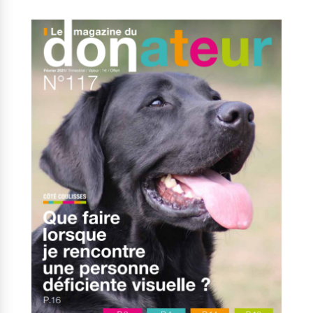
Nos solutions
Tout savoir
Le chien guide d’aveugle
La canne blanche
électronique
Irremplaçables, la
Le Bemob
série
Formation & Rééducation
fonctionnelle
Nous contacter
Formation
Rééducation fonctionnelle