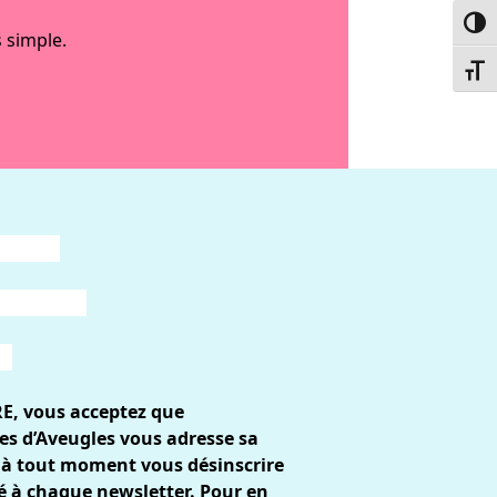
Passe
 simple.
Chang
RE, vous acceptez que
es d’Aveugles vous adresse sa
 à tout moment vous désinscrire
gré à chaque newsletter. Pour en