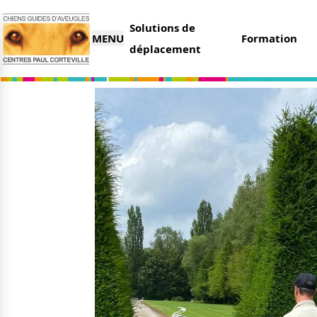
Solutions de
MENU
Formation
déplacement
L’association
Nous 
Qui sommes-nous ?
Faire 
Nos partenaires
Legs e
Nos centres
Organi
Parrai
Actualités
Deveni
Nos remises
Deven
Nos dernières actus
Agenda
Le magazine du donateur
Tout s