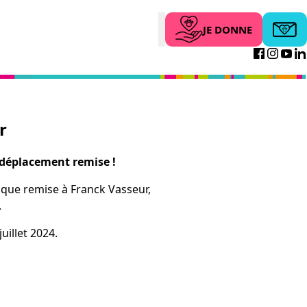
JE DONNE
Abonne
Search
Facebo
Inst
Yo
r
 déplacement remise !
ique remise à Franck Vasseur,
.
uillet 2024.