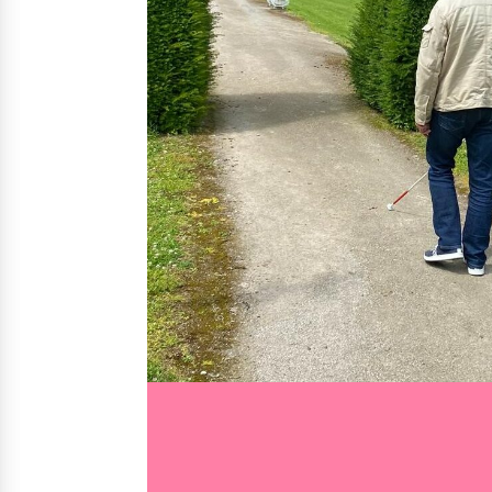
Nos solutions
Irremp
Le chien guide d’aveugle
La canne blanche électronique
Le Bemob
Nous 
Formation & Rééducation fonctionnelle
Formation
Rééducation fonctionnelle