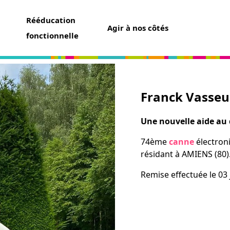
Rééducation
Agir à nos côtés
fonctionnelle
Franck Vasseu
aider
un don
Une nouvelle aide au
t assurance vie
74ème
canne
électron
ser une collecte
résidant à AMIENS (80)
ner un futur chien guide
r famille d’accueil
Remise effectuée le 03 j
ir bénévole
avoir