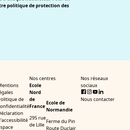
tre
politique de protection des
Nos centres
Nos réseaux
Mentions
Ecole
sociaux
Facebook
Instagram
Youtube
LinkedIn
égales
Nord
olitique de
de
Nous contacter
Ecole de
onfidentialité
France
Normandie
éclaration
295 rue
'accessibilité
Ferme du Pin
de Lille
Espace
Route Duclair