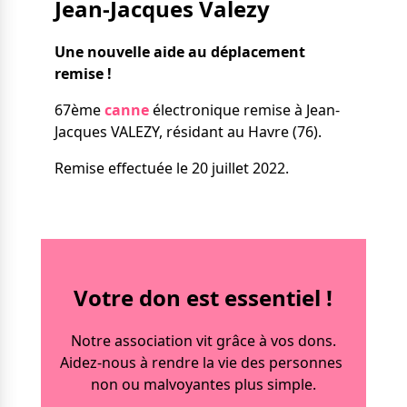
Jean-Jacques Valezy
Nos solutions
Tout savoir
Le chien guide d’aveugle
Une nouvelle aide au déplacement
La canne blanche
remise !
électronique
Irremplaçables, la
Le Bemob
67ème
canne
électronique remise à Jean-
série
Jacques VALEZY, résidant au Havre (76).
Formation & Rééducation
Remise effectuée le 20 juillet 2022.
fonctionnelle
Nous contacter
Formation
Rééducation fonctionnelle
Votre don est essentiel !
Notre association vit grâce à vos dons.
Aidez-nous à rendre la vie des personnes
non ou malvoyantes plus simple.