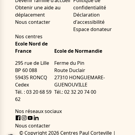
Devenir famille d'accueil
Politique de
Obtenir une aide au
confidentialité
déplacement
Déclaration
Nous contacter
d'accessibilité
Espace donateur
Nos centres
Ecole Nord de
France
Ecole de Normandie
295 rue de Lille
Ferme du Pin
BP 60 088
Route Duclair
59435 RONCQ
27310 HONGUEMARE-
Cedex
GUENOUVILLE
Tél. : 03 20 68 59
Tél.: 02 32 20 74 00
62
Nos réseaux sociaux
Facebook
Instagram
Youtube
LinkedIn
Nous contacter
© Copyright 2026
Centres Paul Corteville
|