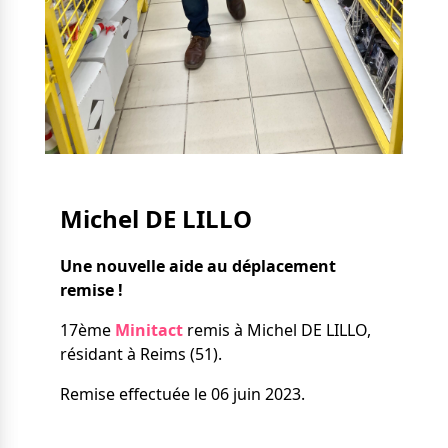
Nos solutions
Tout savoir
Le chien guide d’aveugle
La canne blanche
électronique
Irremplaçables, la
Le Bemob
série
Formation & Rééducation
fonctionnelle
Nous contacter
Michel DE LILLO
Formation
Rééducation fonctionnelle
Une nouvelle aide au déplacement
remise !
17ème
Minitact
remis à Michel DE LILLO,
résidant à Reims (51).
Remise effectuée le 06 juin 2023.