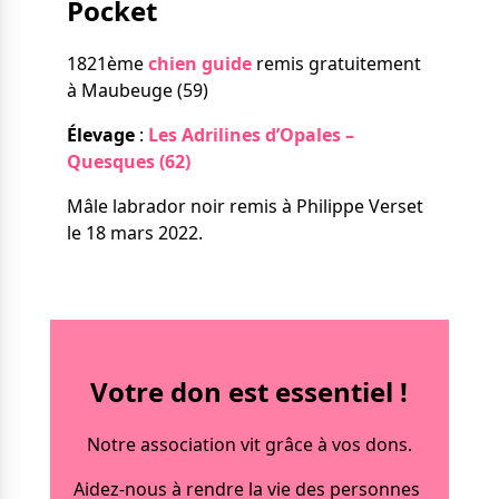
Pocket
Nos solutions
Tout savoir
Le chien guide d’aveugle
1821ème
chien guide
remis gratuitement
La canne blanche
à Maubeuge (59)
électronique
Irremplaçables, la
Le Bemob
Élevage
:
Les Adrilines d’Opales –
série
Quesques (62)
Formation & Rééducation
Mâle labrador noir remis à Philippe Verset
fonctionnelle
Nous contacter
le 18 mars 2022.
Formation
Rééducation fonctionnelle
Votre don est essentiel !
Notre association vit grâce à vos dons.
Aidez-nous à rendre la vie des personnes