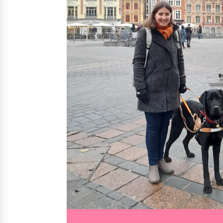
Nos solutions
Irremp
Le chien guide d’aveugle
La canne blanche électronique
Le Bemob
Nous 
Formation & Rééducation fonctionnelle
Formation
Rééducation fonctionnelle