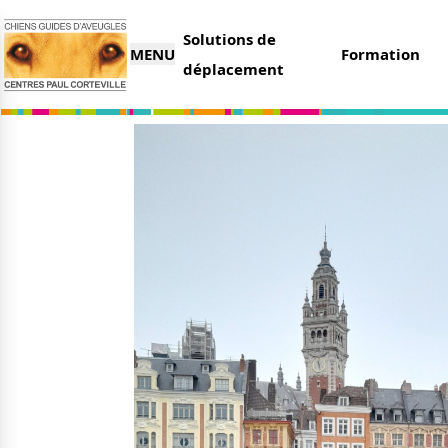
Solutions de
MENU
Formation
déplacement
L’association
Nous 
Qui sommes-nous ?
Faire 
Nos partenaires
Legs e
Nos centres
Organi
Parrai
Actualités
Deveni
Nos remises
Deven
Nos dernières actus
Agenda
Le magazine du donateur
Tout s