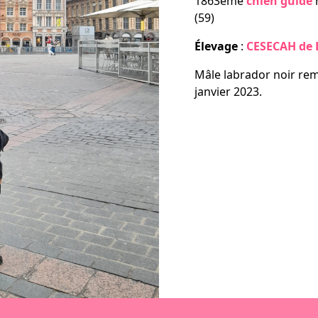
1863ème
chien guide
(59)
laçables, la série
Élevage
:
CESECAH de L
contacter
Mâle labrador noir rem
janvier 2023.