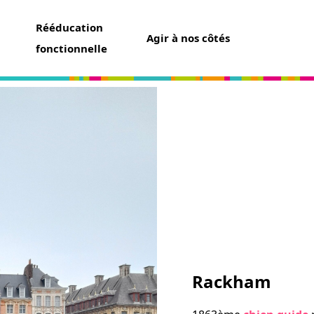
Rééducation
Agir à nos côtés
fonctionnelle
aider
un don
t assurance vie
ser une collecte
ner un futur chien guide
r famille d’accueil
ir bénévole
Rackham
avoir