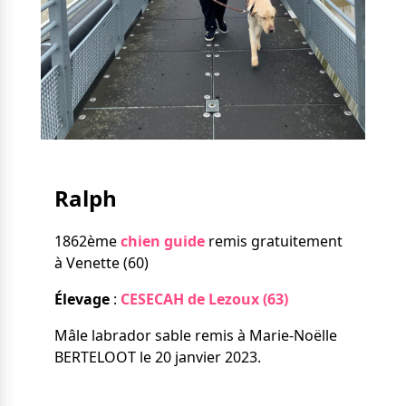
Nos solutions
Tout savoir
Le chien guide d’aveugle
La canne blanche
électronique
Irremplaçables, la
Le Bemob
série
Formation & Rééducation
fonctionnelle
Nous contacter
Ralph
Formation
Rééducation fonctionnelle
1862ème
chien guide
remis gratuitement
à Venette (60)
Élevage
:
CESECAH de Lezoux (63)
Mâle labrador sable remis à Marie-Noëlle
BERTELOOT le 20 janvier 2023.