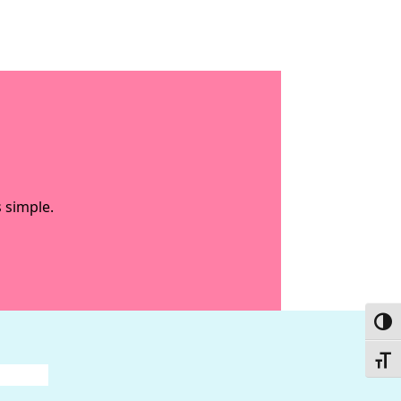
 simple.
Passe
Chang