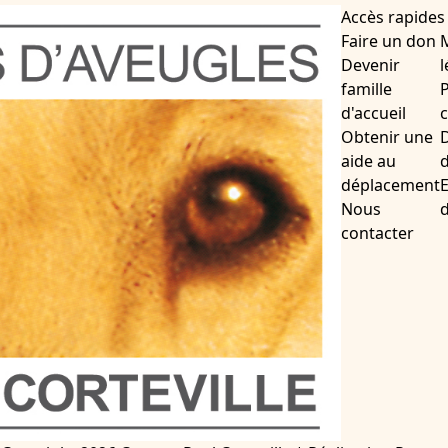
Accès rapides
Faire un don
Devenir
l
famille
P
d'accueil
c
Obtenir une
D
aide au
d
déplacement
Nous
contacter