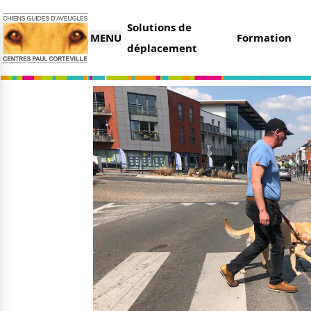
Solutions de
MENU
Formation
déplacement
L’association
Nous 
Qui sommes-nous ?
Faire 
Nos partenaires
Legs e
Nos centres
Organi
Parrai
Actualités
Deveni
Nos remises
Deven
Nos dernières actus
Agenda
Le magazine du donateur
Tout s