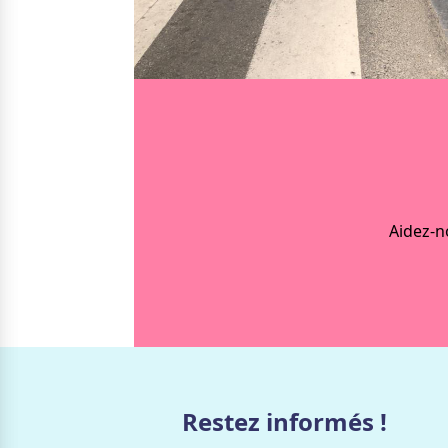
Nos solutions
Irremp
Le chien guide d’aveugle
La canne blanche électronique
Le Bemob
Nous 
Formation & Rééducation fonctionnelle
Formation
Rééducation fonctionnelle
Aidez-n
Restez informés !