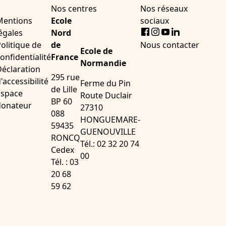
Nos centres
Nos réseaux
Mentions
Ecole
sociaux
Facebook
Instagram
Youtube
LinkedIn
égales
Nord
olitique de
de
Nous contacter
Ecole de
onfidentialité
France
Normandie
éclaration
295 rue
'accessibilité
Ferme du Pin
de Lille
Espace
Route Duclair
BP 60
donateur
27310
088
HONGUEMARE-
59435
GUENOUVILLE
RONCQ
Tél.: 02 32 20 74
Cedex
00
Tél. : 03
20 68
59 62