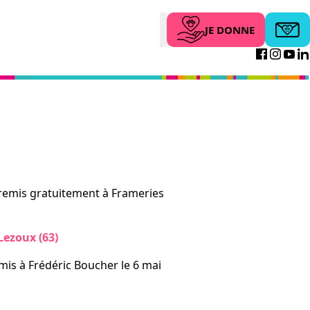
JE DONNE
Abonne
Search
Facebo
Inst
Yo
remis gratuitement à Frameries
ezoux (63)
mis à Frédéric Boucher le 6 mai