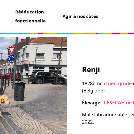
Rééducation
Agir à nos côtés
fonctionnelle
aider
Renji
un don
t assurance vie
1828ème
chien guide
ser une collecte
(Belgique)
ner un futur chien guide
r famille d’accueil
Élevage
:
CESECAH de L
ir bénévole
Mâle labrador sable re
2022.
avoir