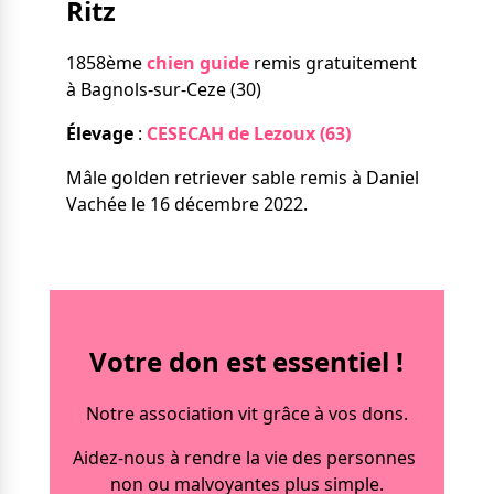
Ritz
Nos solutions
Tout savoir
Le chien guide d’aveugle
1858ème
chien guide
remis gratuitement
La canne blanche
à Bagnols-sur-Ceze (30)
électronique
Irremplaçables, la
Le Bemob
Élevage
:
CESECAH de Lezoux (63)
série
Mâle golden retriever sable remis à Daniel
Formation & Rééducation
Vachée le 16 décembre 2022.
fonctionnelle
Nous contacter
Formation
Rééducation fonctionnelle
Votre don est essentiel !
Notre association vit grâce à vos dons.
Aidez-nous à rendre la vie des personnes
non ou malvoyantes plus simple.