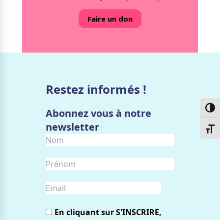
Faire un don
Restez informés !
Passe
Abonnez vous à notre
newsletter
Chang
En cliquant sur S'INSCRIRE,