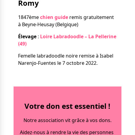
Romy
Nos solutions
Tout savoir
Le chien guide d’aveugle
1847ème
chien guide
remis gratuitement
La canne blanche
à Beyne-Heusay (Belgique)
électronique
Irremplaçables, la
Le Bemob
Élevage
:
Loire Labradoodle – La Pellerine
série
(49)
Formation & Rééducation
Femelle labradoodle noire remise à Isabel
fonctionnelle
Nous contacter
Narenjo-Fuentes le 7 octobre 2022.
Formation
Rééducation fonctionnelle
Votre don est essentiel !
Notre association vit grâce à vos dons.
Aidez-nous à rendre la vie des personnes