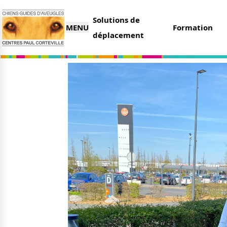
Solutions de
MENU
Formation
déplacement
L’association
Nous 
Qui sommes-nous ?
Faire 
Nos partenaires
Legs e
Nos centres
Organi
Parrai
Actualités
Deveni
Nos remises
Deven
Nos dernières actus
Agenda
Le magazine du donateur
Tout s