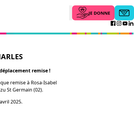
JE DONNE
Abonne
Search
Facebo
Inst
Yo
HARLES
 déplacement remise !
ique remise à Rosa-Isabel
zu St Germain (02).
avril 2025.