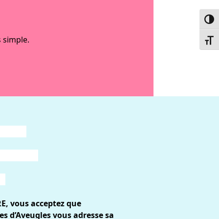
Passe
 simple.
Chang
RE, vous acceptez que
es d’Aveugles vous adresse sa