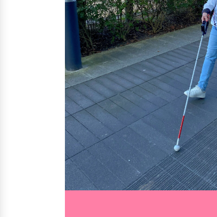
Nos solutions
Irremp
Le chien guide d’aveugle
La canne blanche électronique
Le Bemob
Nous 
Formation & Rééducation fonctionnelle
Formation
Rééducation fonctionnelle