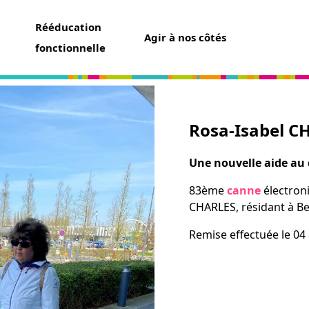
Rééducation
Agir à nos côtés
fonctionnelle
Rosa-Isabel C
aider
un don
Une nouvelle aide au
t assurance vie
83ème
canne
électron
ser une collecte
CHARLES, résidant à Be
ner un futur chien guide
r famille d’accueil
Remise effectuée le 04 
ir bénévole
avoir