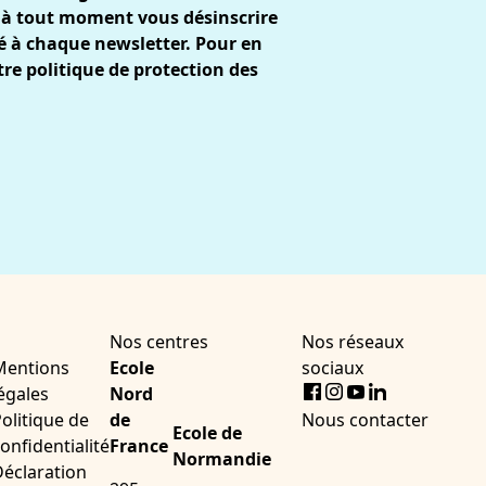
 à tout moment vous désinscrire
gré à chaque newsletter. Pour en
tre
politique de protection des
Nos centres
Nos réseaux
Mentions
Ecole
sociaux
Facebook
Instagram
Youtube
LinkedIn
égales
Nord
olitique de
de
Nous contacter
Ecole de
onfidentialité
France
Normandie
éclaration