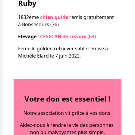
Ruby
Nos solutions
Tout savoir
Le chien guide d’aveugle
1832ème
chien guide
remis gratuitement
La canne blanche
à Bonsecours (76)
électronique
Irremplaçables, la
Le Bemob
Élevage
:
CESECAH de Lezoux (63)
série
Femelle golden retriever sable remise à
Formation & Rééducation
Michèle Elard le 7 juin 2022.
fonctionnelle
Nous contacter
Formation
Rééducation fonctionnelle
Votre don est essentiel !
Notre association vit grâce à vos dons.
Aidez-nous à rendre la vie des personnes
non ou malvoyantes plus simple.