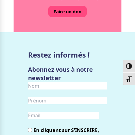
Faire un don
Restez informés !
Passe
Abonnez vous à notre
newsletter
Chang
En cliquant sur S'INSCRIRE,