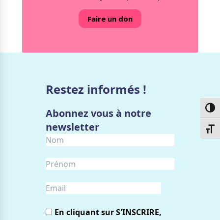
Faire un don
Restez informés !
Passe
Abonnez vous à notre
newsletter
Chang
En cliquant sur S'INSCRIRE,