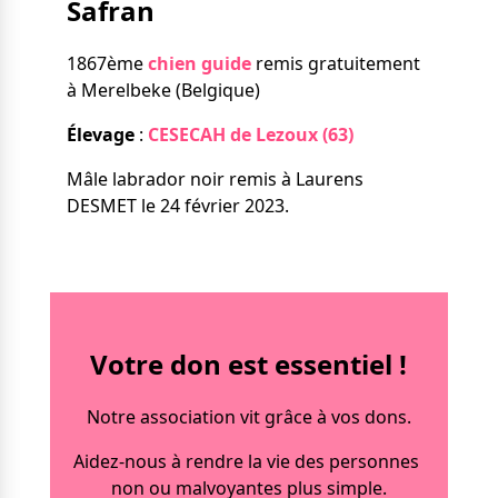
Safran
Nos solutions
Tout savoir
Le chien guide d’aveugle
1867ème
chien guide
remis gratuitement
La canne blanche
à Merelbeke (Belgique)
électronique
Irremplaçables, la
Le Bemob
Élevage
:
CESECAH de Lezoux (63)
série
Mâle labrador noir remis à Laurens
Formation & Rééducation
DESMET le 24 février 2023.
fonctionnelle
Nous contacter
Formation
Rééducation fonctionnelle
Votre don est essentiel !
Notre association vit grâce à vos dons.
Aidez-nous à rendre la vie des personnes
non ou malvoyantes plus simple.