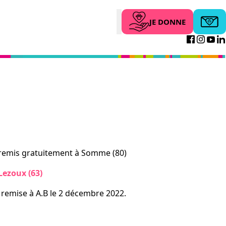
JE DONNE
Abonne
Search
Facebo
Inst
Yo
remis gratuitement à Somme (80)
ezoux (63)
 remise à A.B le 2 décembre 2022.