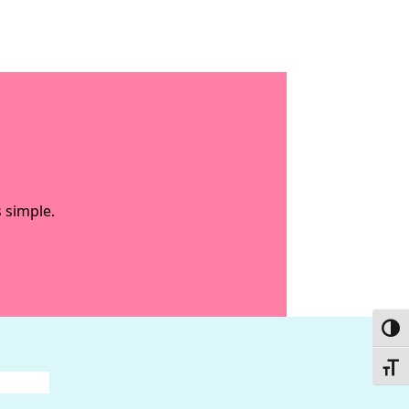
 simple.
Passe
Chang