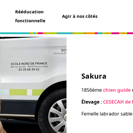
Rééducation
Agir à nos côtés
fonctionnelle
aider
un don
Sakura
t assurance vie
ser une collecte
1856ème
chien guide
ner un futur chien guide
r famille d’accueil
Élevage
:
CESECAH de L
ir bénévole
Femelle labrador sable
avoir