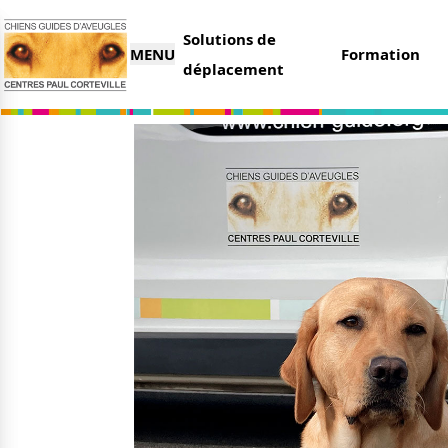
Solutions de
MENU
Formation
déplacement
L’association
Nous 
Qui sommes-nous ?
Faire 
Nos partenaires
Legs e
Nos centres
Organi
Parrai
Actualités
Deveni
Nos remises
Deven
Nos dernières actus
Agenda
Le magazine du donateur
Tout s