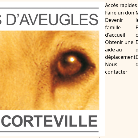
Accès rapides
Faire un don
Devenir
l
famille
P
d'accueil
c
Obtenir une
D
aide au
d
déplacement
Nous
contacter