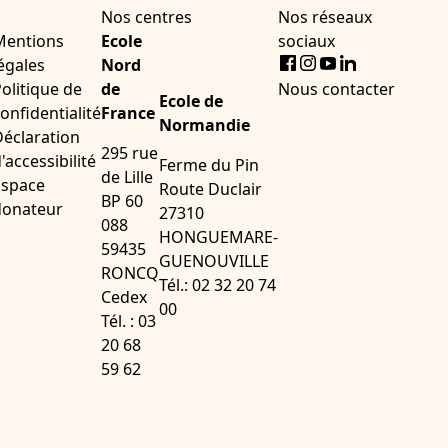
Nos centres
Nos réseaux
Mentions
Ecole
sociaux
Facebook
Instagram
Youtube
LinkedIn
égales
Nord
olitique de
de
Nous contacter
Ecole de
onfidentialité
France
Normandie
éclaration
295 rue
'accessibilité
Ferme du Pin
de Lille
Espace
Route Duclair
BP 60
donateur
27310
088
HONGUEMARE-
59435
GUENOUVILLE
RONCQ
Tél.: 02 32 20 74
Cedex
00
Tél. : 03
20 68
59 62