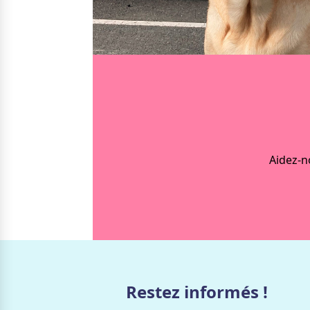
Nos solutions
Irremp
Le chien guide d’aveugle
La canne blanche électronique
Le Bemob
Nous 
Formation & Rééducation fonctionnelle
Formation
Rééducation fonctionnelle
Aidez-n
Restez informés !