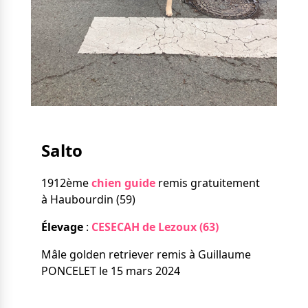
Nos solutions
Tout savoir
Le chien guide d’aveugle
La canne blanche
électronique
Irremplaçables, la
Le Bemob
série
Formation & Rééducation
fonctionnelle
Nous contacter
Salto
Formation
Rééducation fonctionnelle
1912ème
chien guide
remis gratuitement
à Haubourdin (59)
Élevage
:
CESECAH de Lezoux (63)
Mâle golden retriever remis à Guillaume
PONCELET le 15 mars 2024