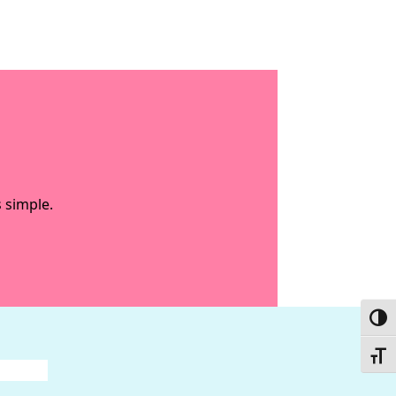
 simple.
Passe
Chang