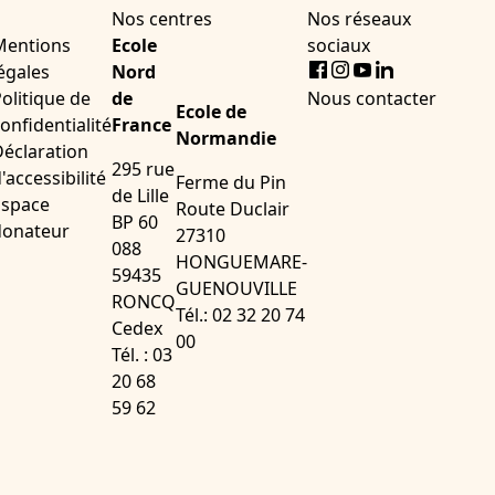
Nos centres
Nos réseaux
Mentions
Ecole
sociaux
Facebook
Instagram
Youtube
LinkedIn
égales
Nord
olitique de
de
Nous contacter
Ecole de
onfidentialité
France
Normandie
éclaration
295 rue
'accessibilité
Ferme du Pin
de Lille
Espace
Route Duclair
BP 60
donateur
27310
088
HONGUEMARE-
59435
GUENOUVILLE
RONCQ
Tél.: 02 32 20 74
Cedex
00
Tél. : 03
20 68
59 62