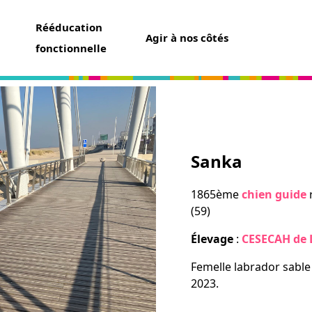
Rééducation
Agir à nos côtés
fonctionnelle
aider
Sanka
un don
t assurance vie
1865ème
chien guide
ser une collecte
(59)
ner un futur chien guide
r famille d’accueil
Élevage
:
CESECAH de L
ir bénévole
Femelle labrador sable 
2023.
avoir