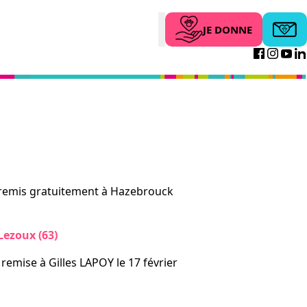
JE DONNE
Abonne
Search
Facebo
Inst
Yo
remis gratuitement à Hazebrouck
ezoux (63)
remise à Gilles LAPOY le 17 février