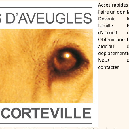
Accès rapides
Faire un don
Devenir
l
famille
P
d'accueil
c
Obtenir une
D
aide au
d
déplacement
Nous
contacter