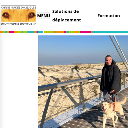
Solutions de
MENU
Formation
déplacement
L’association
Nous 
Qui sommes-nous ?
Faire 
Nos partenaires
Legs e
Nos centres
Organi
Parrai
Actualités
Deveni
Nos remises
Deven
Nos dernières actus
Agenda
Le magazine du donateur
Tout s