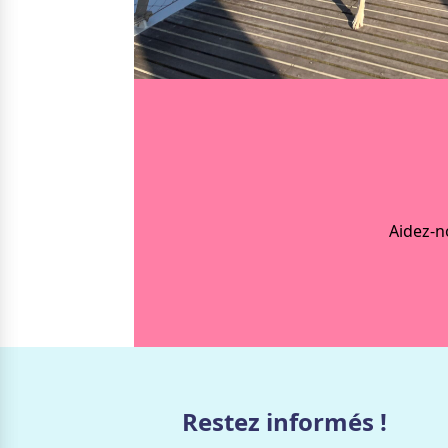
Nos solutions
Irremp
Le chien guide d’aveugle
La canne blanche électronique
Le Bemob
Nous 
Formation & Rééducation fonctionnelle
Formation
Rééducation fonctionnelle
Aidez-n
Restez informés !