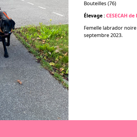
Bouteilles (76)
laçables, la série
Élevage
:
CESECAH de L
Femelle labrador noire
contacter
septembre 2023.