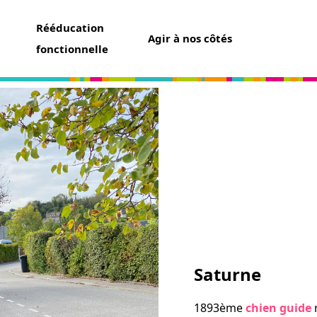
Rééducation
Agir à nos côtés
fonctionnelle
aider
un don
t assurance vie
ser une collecte
ner un futur chien guide
r famille d’accueil
ir bénévole
Saturne
avoir
1893ème
chien guide