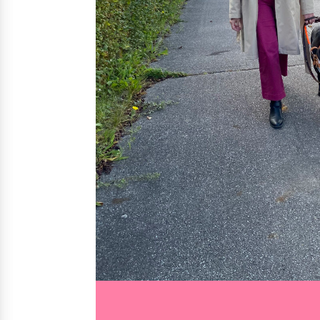
Nos solutions
Irremp
Le chien guide d’aveugle
La canne blanche électronique
Le Bemob
Nous 
Formation & Rééducation fonctionnelle
Formation
Rééducation fonctionnelle