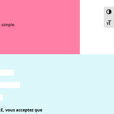
Passe
Chang
 simple.
RE, vous acceptez que