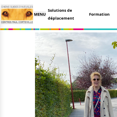
Solutions de
MENU
Formation
déplacement
L’association
Nous 
Qui sommes-nous ?
Faire 
Nos partenaires
Legs e
Nos centres
Organi
Parrai
Actualités
Deveni
Nos remises
Deven
Nos dernières actus
Agenda
Le magazine du donateur
Tout s