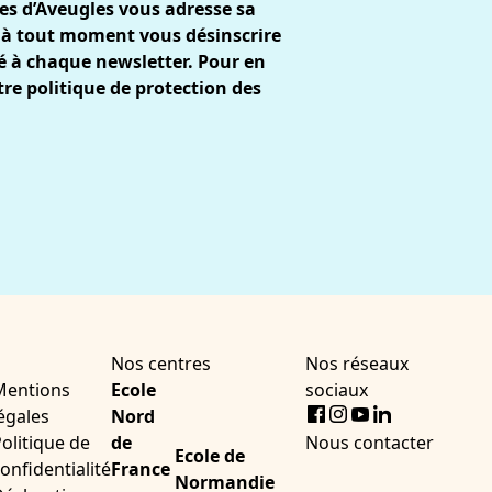
es d’Aveugles vous adresse sa
 à tout moment vous désinscrire
gré à chaque newsletter. Pour en
tre
politique de protection des
Nos centres
Nos réseaux
Mentions
Ecole
sociaux
Facebook
Instagram
Youtube
LinkedIn
égales
Nord
olitique de
de
Nous contacter
Ecole de
onfidentialité
France
Normandie