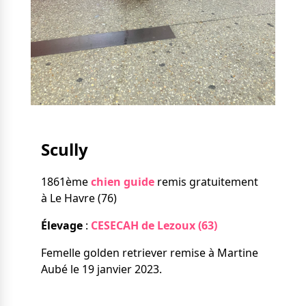
Nos solutions
Tout savoir
Le chien guide d’aveugle
La canne blanche
électronique
Irremplaçables, la
Le Bemob
série
Formation & Rééducation
fonctionnelle
Nous contacter
Scully
Formation
Rééducation fonctionnelle
1861ème
chien guide
remis gratuitement
à Le Havre (76)
Élevage
:
CESECAH de Lezoux (63)
Femelle golden retriever remise à Martine
Aubé le 19 janvier 2023.