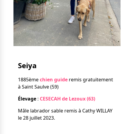
Nos solutions
Tout savoir
Le chien guide d’aveugle
La canne blanche
électronique
Irremplaçables, la
Le Bemob
série
Formation & Rééducation
fonctionnelle
Nous contacter
Seiya
Formation
Rééducation fonctionnelle
1885ème
chien guide
remis gratuitement
à Saint Saulve (59)
Élevage
:
CESECAH de Lezoux (63)
Mâle labrador sable remis à Cathy WILLAY
le 28 juillet 2023.