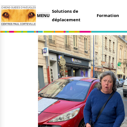
Solutions de
MENU
Formation
déplacement
L’association
Nous 
Qui sommes-nous ?
Faire 
Nos partenaires
Legs e
Nos centres
Organi
Parrai
Actualités
Deveni
Nos remises
Deven
Nos dernières actus
Agenda
Le magazine du donateur
Tout s