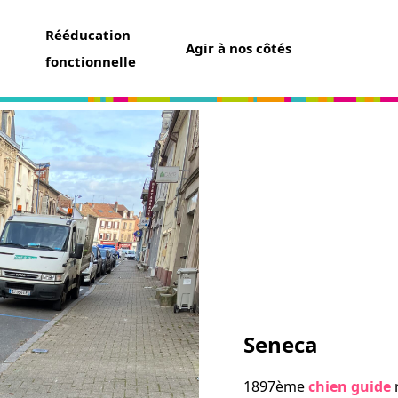
Rééducation
Agir à nos côtés
fonctionnelle
aider
un don
t assurance vie
ser une collecte
ner un futur chien guide
r famille d’accueil
ir bénévole
Seneca
avoir
1897ème
chien guide