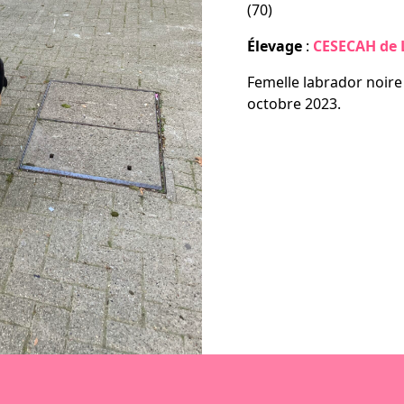
(70)
laçables, la série
Élevage
:
CESECAH de L
Femelle labrador noire
contacter
octobre 2023.