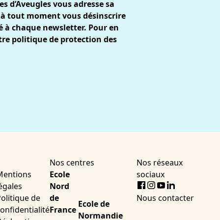
es d’Aveugles vous adresse sa
 à tout moment vous désinscrire
gré à chaque newsletter. Pour en
tre
politique de protection des
Nos centres
Nos réseaux
Mentions
Ecole
sociaux
Facebook
Instagram
Youtube
LinkedIn
égales
Nord
olitique de
de
Nous contacter
Ecole de
onfidentialité
France
Normandie