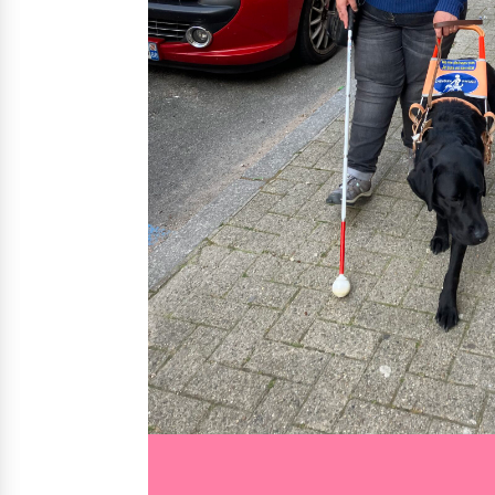
Nos solutions
Irremp
Le chien guide d’aveugle
La canne blanche électronique
Le Bemob
Nous 
Formation & Rééducation fonctionnelle
Formation
Rééducation fonctionnelle