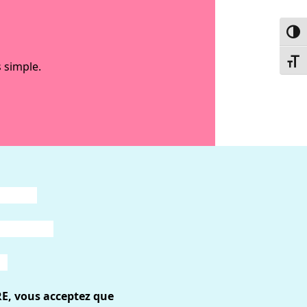
Passe
Chang
 simple.
RE, vous acceptez que