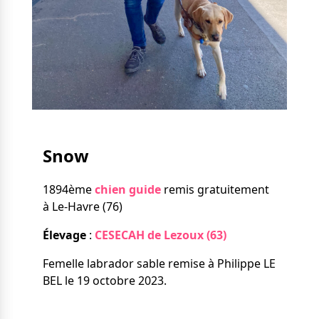
Nos solutions
Tout savoir
Le chien guide d’aveugle
La canne blanche
électronique
Irremplaçables, la
Le Bemob
série
Formation & Rééducation
fonctionnelle
Nous contacter
Snow
Formation
Rééducation fonctionnelle
1894ème
chien guide
remis gratuitement
à Le-Havre (76)
Élevage
:
CESECAH de Lezoux (63)
Femelle labrador sable remise à Philippe LE
BEL le 19 octobre 2023.