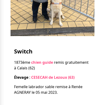
Nos solutions
Tout savoir
Le chien guide d’aveugle
La canne blanche
électronique
Irremplaçables, la
Le Bemob
série
Formation & Rééducation
fonctionnelle
Nous contacter
Switch
Formation
Rééducation fonctionnelle
1873ème
chien guide
remis gratuitement
à Calais (62)
Élevage
:
CESECAH de Lezoux (63)
Femelle labrador sable remise à Renée
AGNERAY le 05 mai 2023.