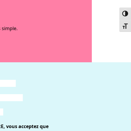
Passe
Chang
 simple.
RE, vous acceptez que