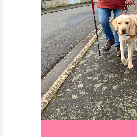
Nos solutions
Irremp
Le chien guide d’aveugle
La canne blanche électronique
Le Bemob
Nous 
Formation & Rééducation fonctionnelle
Formation
Rééducation fonctionnelle