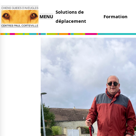
Solutions de
MENU
Formation
déplacement
L’association
Nous 
Qui sommes-nous ?
Faire 
Nos partenaires
Legs e
Nos centres
Organi
Parrai
Actualités
Deveni
Nos remises
Deven
Nos dernières actus
Agenda
Le magazine du donateur
Tout s