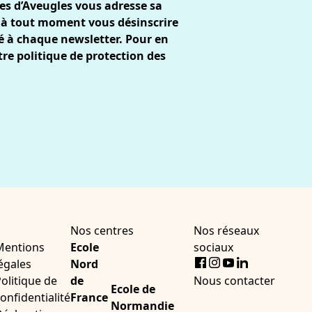
es d’Aveugles vous adresse sa
 à tout moment vous désinscrire
gré à chaque newsletter. Pour en
tre
politique de protection des
Nos centres
Nos réseaux
Mentions
Ecole
sociaux
Facebook
Instagram
Youtube
LinkedIn
égales
Nord
olitique de
de
Nous contacter
Ecole de
onfidentialité
France
Normandie