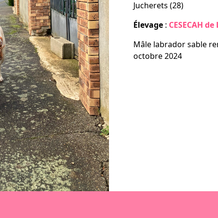
Jucherets (28)
laçables, la série
Élevage
:
CESECAH de L
Mâle labrador sable re
contacter
octobre 2024