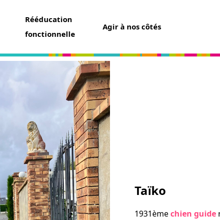
Rééducation
Agir à nos côtés
fonctionnelle
aider
un don
t assurance vie
ser une collecte
ner un futur chien guide
r famille d’accueil
ir bénévole
Taïko
avoir
1931ème
chien guide
r