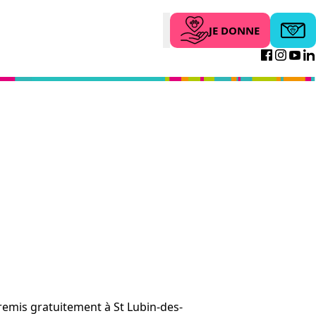
JE DONNE
Abonne
Search
Facebo
Inst
Yo
emis gratuitement à St Lubin-des-