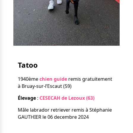
Nos solutions
Tout savoir
Le chien guide d’aveugle
La canne blanche
électronique
Irremplaçables, la
Le Bemob
série
Formation & Rééducation
fonctionnelle
Nous contacter
Tatoo
Formation
Rééducation fonctionnelle
1940ème
chien guide
remis gratuitement
à Bruay-sur-l’Escaut (59)
Élevage
:
CESECAH de Lezoux (63)
Mâle labrador retriever remis à Stéphanie
GAUTHIER le 06 decembre 2024