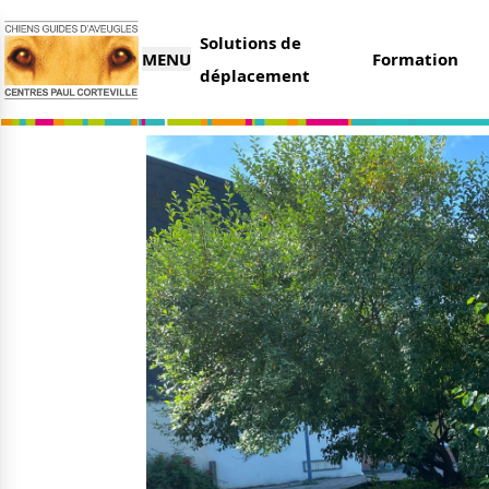
Solutions de
MENU
Formation
déplacement
L’association
Nous 
Qui sommes-nous ?
Faire 
Nos partenaires
Legs e
Nos centres
Organi
Parrai
Actualités
Deveni
Nos remises
Deven
Nos dernières actus
Agenda
Le magazine du donateur
Tout s