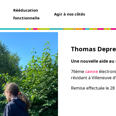
Rééducation
Agir à nos côtés
fonctionnelle
Thomas Depre
aider
un don
Une nouvelle aide au
t assurance vie
76ème
canne
électron
ser une collecte
résidant à Villeneuve d’
ner un futur chien guide
r famille d’accueil
Remise effectuée le 28
ir bénévole
avoir