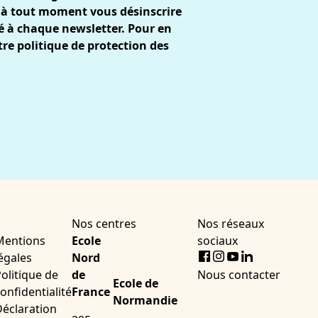
 à tout moment vous désinscrire
gré à chaque newsletter. Pour en
tre
politique de protection des
Nos centres
Nos réseaux
Mentions
Ecole
sociaux
Facebook
Instagram
Youtube
LinkedIn
égales
Nord
olitique de
de
Nous contacter
Ecole de
onfidentialité
France
Normandie
éclaration