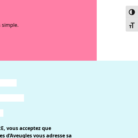
Passe
 simple.
Chang
RE, vous acceptez que
es d’Aveugles vous adresse sa