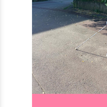
Nos solutions
Irremp
Le chien guide d’aveugle
La canne blanche électronique
Le Bemob
Nous 
Formation & Rééducation fonctionnelle
Formation
Rééducation fonctionnelle