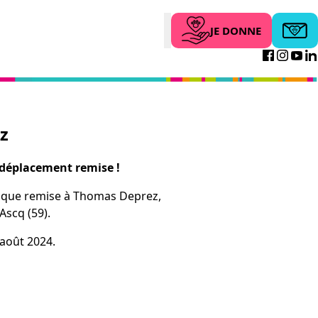
JE DONNE
Abonne
Search
Facebo
Inst
Yo
z
 déplacement remise !
ique remise à Thomas Deprez,
Ascq (59).
 août 2024.