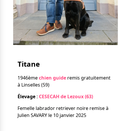
Nos solutions
Tout savoir
Le chien guide d’aveugle
La canne blanche
électronique
Irremplaçables, la
Le Bemob
série
Formation & Rééducation
fonctionnelle
Nous contacter
Titane
Formation
Rééducation fonctionnelle
1946ème
chien guide
remis gratuitement
à Linselles (59)
Élevage
:
CESECAH de Lezoux (63)
Femelle labrador retriever noire remise à
Julien SAVARY le 10 janvier 2025