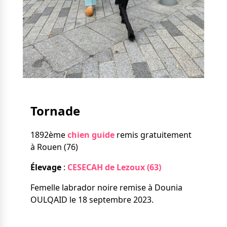
Nos solutions
Tout savoir
Le chien guide d’aveugle
La canne blanche
électronique
Irremplaçables, la
Le Bemob
série
Formation & Rééducation
fonctionnelle
Nous contacter
Tornade
Formation
Rééducation fonctionnelle
1892ème
chien guide
remis gratuitement
à Rouen (76)
Élevage
:
CESECAH de Lezoux (63)
Femelle labrador noire remise à Dounia
OULQAID le 18 septembre 2023.