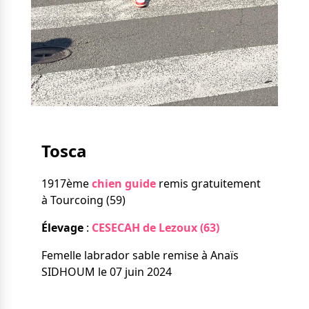
Nos solutions
Tout savoir
Le chien guide d’aveugle
La canne blanche
électronique
Irremplaçables, la
Le Bemob
série
Formation & Rééducation
fonctionnelle
Nous contacter
Tosca
Formation
Rééducation fonctionnelle
1917ème
chien guide
remis gratuitement
à Tourcoing (59)
Élevage
:
CESECAH de Lezoux (63)
Femelle labrador sable remise à Anaïs
SIDHOUM le 07 juin 2024