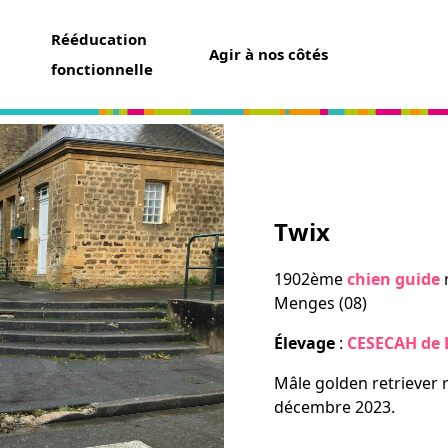
Rééducation
Agir à nos côtés
fonctionnelle
aider
Twix
un don
t assurance vie
1902ème
chien guide
r
ser une collecte
Menges (08)
ner un futur chien guide
r famille d’accueil
Élevage
:
CESECAH de L
ir bénévole
Mâle golden retriever 
décembre 2023.
avoir