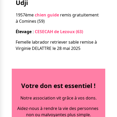
Udji
Nos solutions
Tout savoir
Le chien guide d’aveugle
1957ème
chien guide
remis gratuitement
La canne blanche
à Comines (59)
électronique
Irremplaçables, la
Le Bemob
Élevage
:
CESECAH de Lezoux (63)
série
Femelle labrador retriever sable remise à
Formation & Rééducation
Virginie DELATTRE le 28 mai 2025
fonctionnelle
Nous contacter
Formation
Rééducation fonctionnelle
Votre don est essentiel !
Notre association vit grâce à vos dons.
Aidez-nous à rendre la vie des personnes
non ou malvoyantes plus simple.