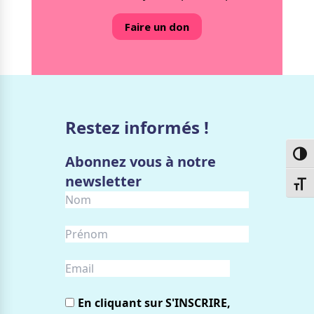
Faire un don
Restez informés !
Passe
Abonnez vous à notre
newsletter
Chang
En cliquant sur S'INSCRIRE,