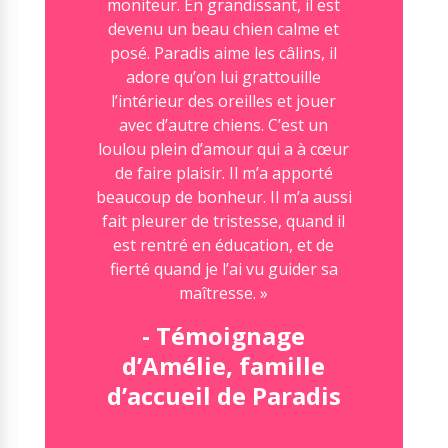
moniteur. En grandissant, il est
devenu un beau chien calme et
posé. Paradis aime les câlins, il
adore qu’on lui grattouille
l’intérieur des oreilles et jouer
avec d’autre chiens. C’est un
loulou plein d’amour qui a à cœur
de faire plaisir. Il m’a apporté
beaucoup de bonheur. Il m’a aussi
fait pleurer de tristesse, quand il
est rentré en éducation, et de
fierté quand je l’ai vu guider sa
maîtresse. »
- Témoignage
d’Amélie, famille
d’accueil de Paradis