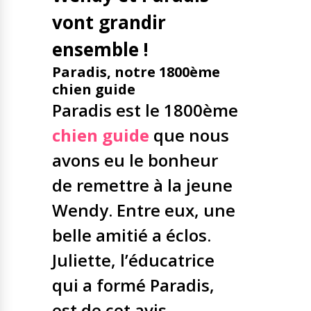
Nos solutions
vont grandir
Tout savoir
Le chien guide d’aveugle
ensemble !
La canne blanche
électronique
Paradis, notre 1800ème
Irremplaçables, la
Le Bemob
chien guide
série
Paradis est le 1800ème
Formation & Rééducation
chien guide
que nous
fonctionnelle
Nous contacter
Formation
avons eu le bonheur
Rééducation fonctionnelle
de remettre à la jeune
Wendy. Entre eux, une
belle amitié a éclos.
Juliette, l’éducatrice
qui a formé Paradis,
est de cet avis.