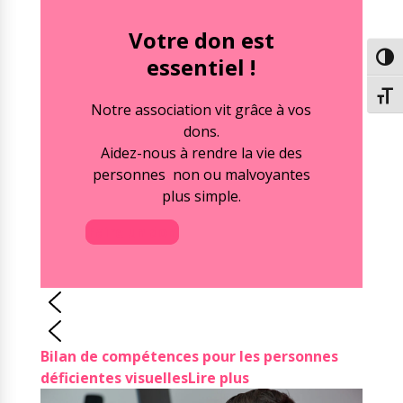
Passe
Votre don est
Chang
essentiel !
Notre association vit grâce à vos
dons.
Aidez-nous à rendre la vie des
personnes non ou malvoyantes
plus simple.
Faire un don
Bilan de compétences pour les personnes