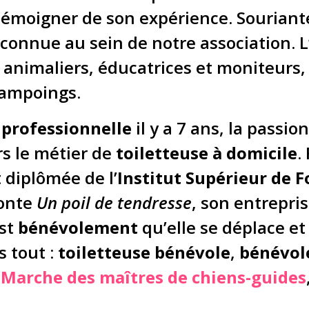
émoigner de son expérience. Souriant
 connue au sein de notre association. L
s animaliers, éducatrices et moniteurs,
hampoings.
 professionnelle
il y a 7 ans, la passi
rs le métier de
toiletteuse à domicile
.
 diplômée de l’
Institut Supérieur de 
monte
Un poil de tendresse
, son entrepri
est
bénévolement
qu’elle se déplace e
s tout :
toiletteuse bénévole
,
bénévol
a
Marche des maîtres de chiens-guides