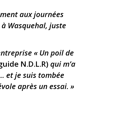
rement aux journées
t à Wasquehal, juste
ntreprise « Un poil de
guide N.D.L.R)
qui m’a
… et je suis tombée
évole après un essai. »