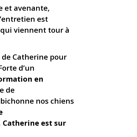
e et avenante,
’entretien est
 qui viennent tour à
on de Catherine pour
 Forte d’un
Formation en
se de
t bichonne nos chiens
e
,
Catherine est sur