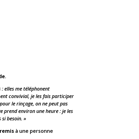
de
.
s : elles me téléphonent
nt convivial, je les fais participer
 pour le rinçage, on ne peut pas
ge prend environ une heure : je les
 si besoin. »
 remis
à une personne