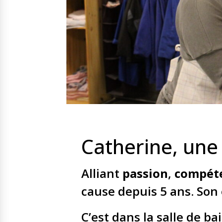
Nos solutions
Irremp
Le chien guide d’aveugle
La canne blanche électronique
Le Bemob
Nous 
Formation & Rééducation fonctionnelle
Formation
Rééducation fonctionnelle
Catherine, une 
Alliant
passion
,
compét
cause depuis 5 ans. Son
C’est dans la salle de bai