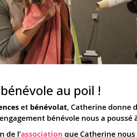
laçables, la série
contacter
bénévole au poil !
ences
et
bénévolat
, Catherine donne 
 engagement bénévole nous a poussé à 
n de l’
association
que Catherine nous 