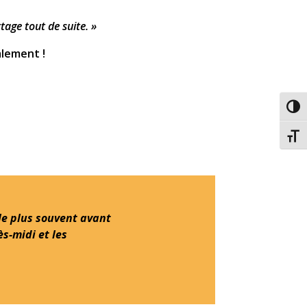
tage tout de suite. »
alement !
Passe
Chang
, le plus souvent avant
s-midi et les