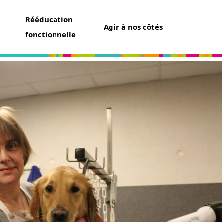
Rééducation
Agir à nos côtés
fonctionnelle
aider
un don
t assurance vie
ser une collecte
ner un futur chien guide
r famille d’accueil
ir bénévole
avoir