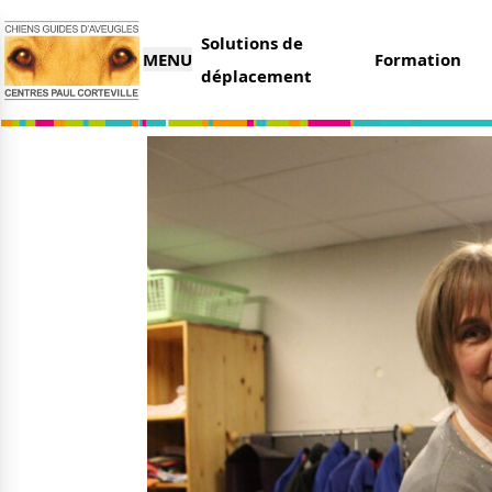
Solutions de
MENU
Formation
déplacement
L’association
Nous 
Qui sommes-nous ?
Faire 
Nos partenaires
Legs e
Nos centres
Organi
Parrai
Actualités
Deveni
Nos remises
Deven
Nos dernières actus
Agenda
Le magazine du donateur
Tout s