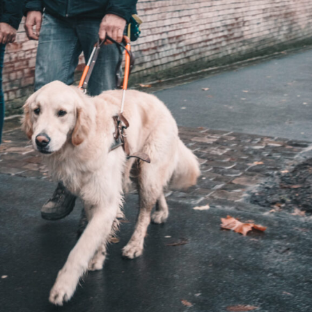
laçables, la série
contacter