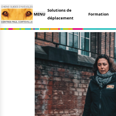
Solutions de
MENU
Formation
déplacement
L’association
Nous 
Qui sommes-nous ?
Faire 
Nos partenaires
Legs e
Nos centres
Organi
Parrai
Actualités
Deveni
Nos remises
Deven
Nos dernières actus
Agenda
Le magazine du donateur
Tout s