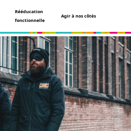
Rééducation
Agir à nos côtés
fonctionnelle
aider
un don
t assurance vie
ser une collecte
ner un futur chien guide
r famille d’accueil
ir bénévole
avoir