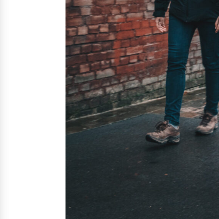
Nos solutions
Irremp
Le chien guide d’aveugle
La canne blanche électronique
Le Bemob
Nous 
Formation & Rééducation fonctionnelle
Formation
Rééducation fonctionnelle