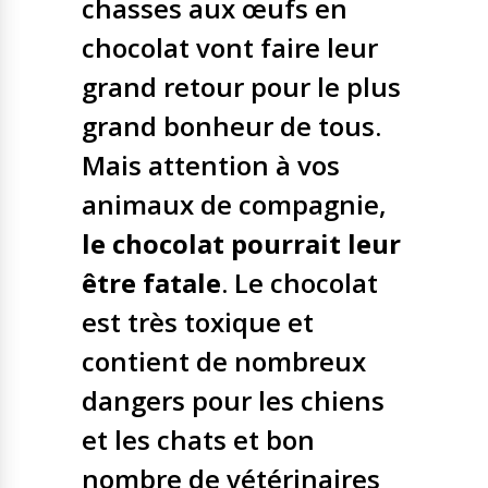
chasses aux œufs en
Nos solutions
chocolat vont faire leur
Tout savoir
Le chien guide d’aveugle
La canne blanche
grand retour pour le plus
électronique
Irremplaçables, la
grand bonheur de tous.
Le Bemob
série
Mais attention à vos
Formation & Rééducation
animaux de compagnie,
fonctionnelle
Nous contacter
le chocolat pourrait leur
Formation
Rééducation fonctionnelle
être fatale
. Le chocolat
est très toxique et
contient de nombreux
dangers pour les chiens
et les chats et bon
nombre de vétérinaires