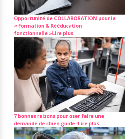
Opportunité de COLLABORATION pour la
« Formation & Rééducation
fonctionnelle »
Lire plus
7 bonnes raisons pour oser faire une
demande de chien guide !
Lire plus