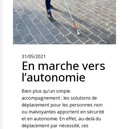
Nos solutions
Tout savoir
Le chien guide d’aveugle
La canne blanche
électronique
Irremplaçables, la
Le Bemob
série
Formation & Rééducation
fonctionnelle
Nous contacter
31/05/2021
En marche vers
Formation
Rééducation fonctionnelle
l’autonomie
Bien plus qu’un simple
accompagnement ; les solutions de
déplacement pour les personnes non
ou malvoyantes apportent en sécurité
et en autonomie. En effet, au-delà du
déplacement par nécessité, ces