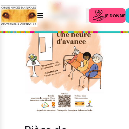
JE DONNE
Menu
Search
L’association
Nous aider
Qui sommes-nous ?
Faire un don
Nos partenaires
Legs et assurance vie
Nos centres
Organiser une
collecte
Actualités
Parrainer un futur
Nos remises
chien guide
Nos dernières actus
Devenir famille
Agenda
d’accueil
Le magazine du donateur
Devenir bénévole