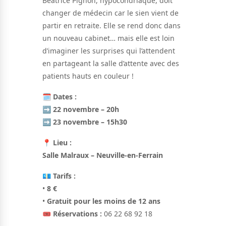
Béatrice Pignon, hypocondriaque, doit
changer de médecin car le sien vient de
partir en retraite. Elle se rend donc dans
un nouveau cabinet… mais elle est loin
d’imaginer les surprises qui l’attendent
en partageant la salle d’attente avec des
patients hauts en couleur !
🗓
Dates :
➡️
22 novembre – 20h
➡️
23 novembre – 15h30
📍
Lieu :
Salle Malraux – Neuville-en-Ferrain
💶
Tarifs :
•
8 €
•
Gratuit pour les moins de 12 ans
🎟
Réservations :
06 22 68 92 18