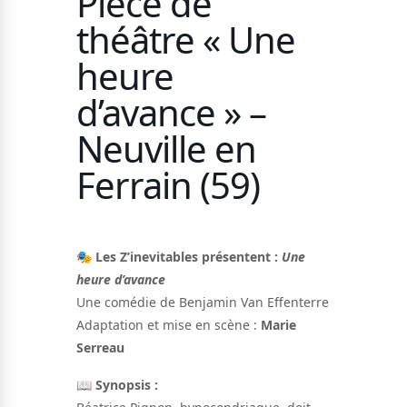
Pièce de
Nos solutions
théâtre « Une
Tout savoir
Le chien guide d’aveugle
heure
La canne blanche
électronique
Irremplaçables, la
d’avance » –
Le Bemob
série
Neuville en
Formation & Rééducation
Ferrain (59)
fonctionnelle
Nous contacter
Formation
Rééducation fonctionnelle
🎭
Les Z’inevitables présentent :
Une
heure d’avance
Une comédie de Benjamin Van Effenterre
Adaptation et mise en scène :
Marie
Serreau
📖
Synopsis :