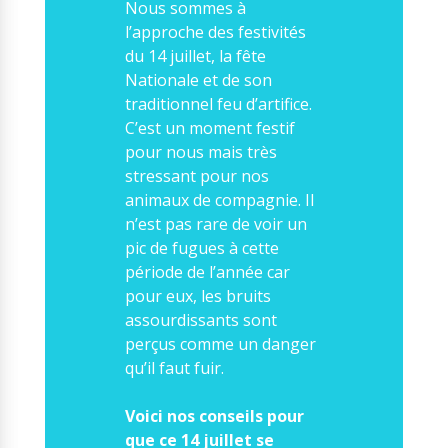
Nous sommes à
Nos solutions
l’approche des festivités
Tout savoir
Le chien guide d’aveugle
du 14 juillet, la fête
La canne blanche
Nationale et de son
électronique
traditionnel feu d’artifice.
Irremplaçables, la
Le Bemob
C’est un moment festif
série
pour nous mais très
Formation & Rééducation
stressant pour nos
fonctionnelle
Nous contacter
animaux de compagnie. Il
Formation
n’est pas rare de voir un
Rééducation fonctionnelle
pic de fugues à cette
période de l’année car
pour eux, les bruits
assourdissants sont
perçus comme un danger
qu’il faut fuir.
Voici nos conseils pour
que ce 14 juillet se