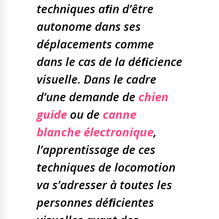
techniques aﬁn d’être
Nos solutions
Tout savoir
Le chien guide d’aveugle
autonome dans ses
La canne blanche
déplacements comme
électronique
Irremplaçables, la
Le Bemob
dans le cas de la
déﬁcience
série
visuelle. Dans le cadre
Formation & Rééducation
d’une demande de
chien
fonctionnelle
Nous contacter
Formation
guide
ou de
canne
Rééducation fonctionnelle
blanche électronique
,
l’apprentissage de ces
techniques de locomotion
va s’adresser à toutes les
personnes déﬁcientes