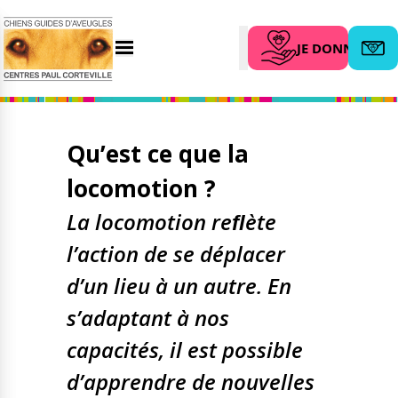
JE DONNE
Menu
Abonn
Search
Qu’est ce que la
L’association
Nous aider
locomotion ?
Qui sommes-nous ?
Faire un don
Nos partenaires
La locomotion reﬂète
Legs et assurance vie
Nos centres
l’action de se déplacer
Organiser une
collecte
d’un lieu à un autre. En
Actualités
Parrainer un futur
Nos remises
s’adaptant à nos
chien guide
Nos dernières actus
Devenir famille
capacités, il est possible
Agenda
d’accueil
Le magazine du donateur
d’apprendre de nouvelles
Devenir bénévole