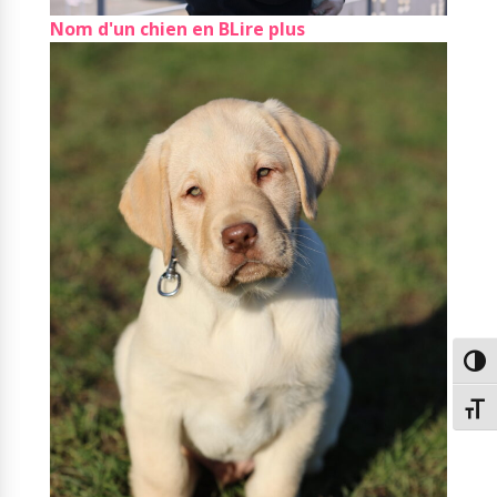
Nom d'un chien en B
Lire plus
Passe
Chang