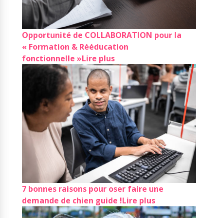
Opportunité de COLLABORATION pour la
« Formation & Rééducation
fonctionnelle »
Lire plus
7 bonnes raisons pour oser faire une
demande de chien guide !
Lire plus