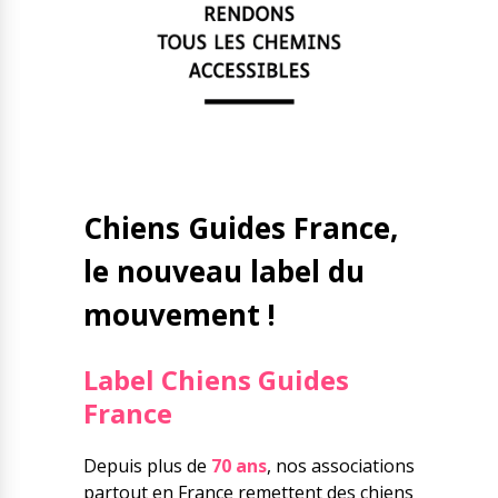
Nos solutions
Tout savoir
Le chien guide d’aveugle
La canne blanche
électronique
Irremplaçables, la
Le Bemob
série
Formation & Rééducation
fonctionnelle
Nous contacter
Chiens Guides France,
Formation
le nouveau label du
Rééducation fonctionnelle
mouvement !
Label Chiens Guides
France
Depuis plus de
70 ans
, nos associations
partout en France remettent des chiens