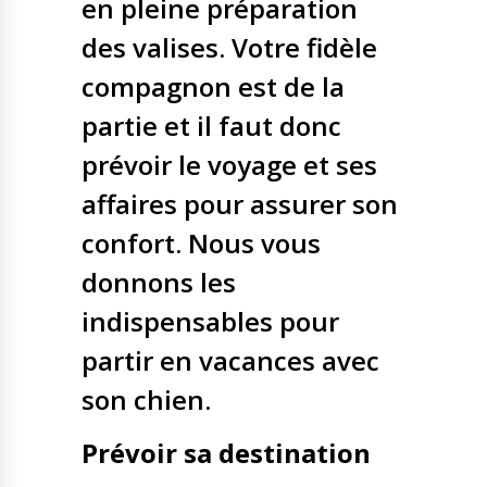
en pleine préparation
Nos solutions
des valises. Votre fidèle
Tout savoir
Le chien guide d’aveugle
La canne blanche
compagnon est de la
électronique
Irremplaçables, la
partie et il faut donc
Le Bemob
série
prévoir le voyage et ses
Formation & Rééducation
affaires pour assurer son
fonctionnelle
Nous contacter
confort. Nous vous
Formation
Rééducation fonctionnelle
donnons les
indispensables pour
partir en vacances avec
son chien.
Prévoir sa destination